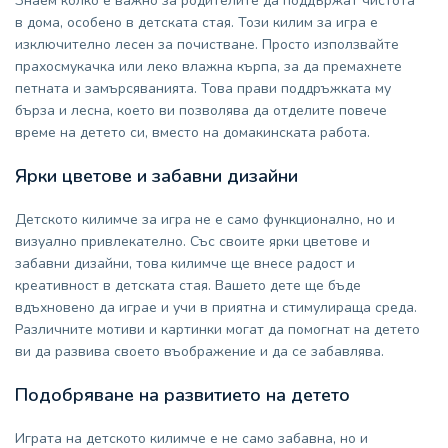
Знаем колко е важно за родителите да поддържат чистота
в дома, особено в детската стая. Този килим за игра е
изключително лесен за почистване. Просто използвайте
прахосмукачка или леко влажна кърпа, за да премахнете
петната и замърсяванията. Това прави поддръжката му
бърза и лесна, което ви позволява да отделите повече
време на детето си, вместо на домакинската работа.
Ярки цветове и забавни дизайни
Детското килимче за игра не е само функционално, но и
визуално привлекателно. Със своите ярки цветове и
забавни дизайни, това килимче ще внесе радост и
креативност в детската стая. Вашето дете ще бъде
вдъхновено да играе и учи в приятна и стимулираща среда.
Различните мотиви и картинки могат да помогнат на детето
ви да развива своето въображение и да се забавлява.
Подобряване на развитието на детето
Играта на детското килимче е не само забавна, но и