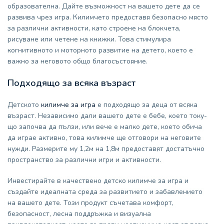
образователна. Дайте възможност на вашето дете да се
развива чрез игра. Килимчето предоставя безопасно място
за различни активности, като строене на блокчета,
рисуване или четене на книжки. Това стимулира
когнитивното и моторното развитие на детето, което е
важно за неговото общо благосъстояние.
Подходящо за всяка възраст
Детското
килимче за игра
е подходящо за деца от всяка
възраст. Независимо дали вашето дете е бебе, което току-
що започва да пълзи, или вече е малко дете, което обича
да играе активно, това килимче ще отговори на неговите
нужди. Размерите му 1,2м на 1,8м предоставят достатъчно
пространство за различни игри и активности.
Инвестирайте в качествено детско килимче за игра и
създайте идеалната среда за развитието и забавлението
на вашето дете. Този продукт съчетава комфорт,
безопасност, лесна поддръжка и визуална