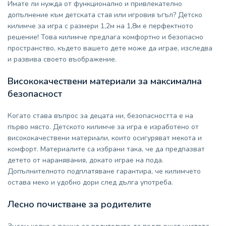
Имате ли нужда от функционално и привлекателно
допълнение към детската стая или игровия ъгъл? Детско
килимче за игра с размери 1,2м на 1,8м е перфектното
решение! Това килимче предлага комфортно и безопасно
пространство, където вашето дете може да играе, изследва
и развива своето въображение.
Висококачествени материали за максимална
безопасност
Когато става въпрос за децата ни, безопасността е на
първо място. Детското килимче за игра е изработено от
висококачествени материали, които осигуряват мекота и
комфорт. Материалите са избрани така, че да предпазват
детето от наранявания, докато играе на пода.
Допълнителното подплатяване гарантира, че килимчето
остава меко и удобно дори след дълга употреба.
Лесно почистване за родителите