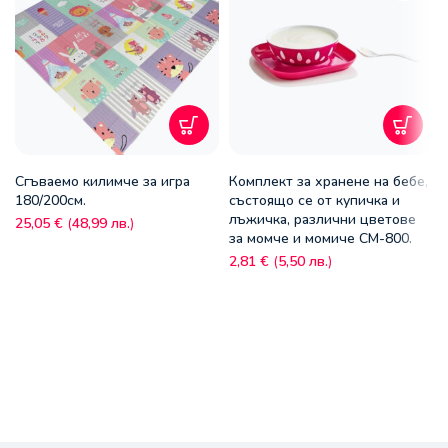
Сгъваемо килимче за игра
Комплект за хранене на бебе,
180/200см.
състоящо се от купичка и
лъжичка, различни цветове
25,05
€
(
48,99
лв.
)
за момче и момиче CM-800.
2,81
€
(
5,50
лв.
)