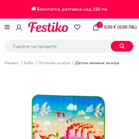
🚚 Безплатна доставка над 150 лв.
0
/
0,00
€
(
0,00
ЛВ.
)
Начало
Бебе
Постелки за игра
Детско килимче за игра