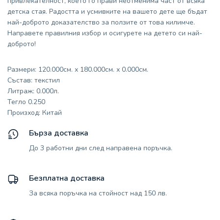
привлекателност, което го прави неотменима част от всяка
детска стая. Радостта и усмивките на вашето дете ще бъдат
най-доброто доказателство за ползите от това килимче.
Направете правилния избор и осигурете на детето си най-
доброто!
Размери: 120.000см. x 180.000см. x 0.000см.
Състав: текстил
Литраж: 0.000л.
Тегло 0.250
Произход: Китай
Бърза доставка
До 3 работни дни след направена поръчка.
Безплатна доставка
За всяка поръчка на стойност над 150 лв.