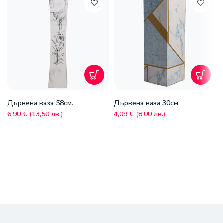
Дървена ваза 58см.
Дървена ваза 30см.
6,90
€
(
13,50
лв.
)
4,09
€
(
8,00
лв.
)