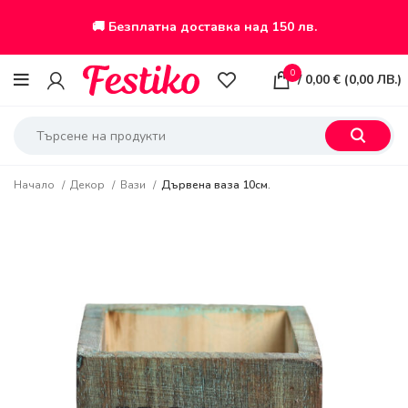
🚚 Безплатна доставка над 150 лв.
0
/
0,00
€
(
0,00
ЛВ.
)
Начало
Декор
Вази
Дървена ваза 10см.