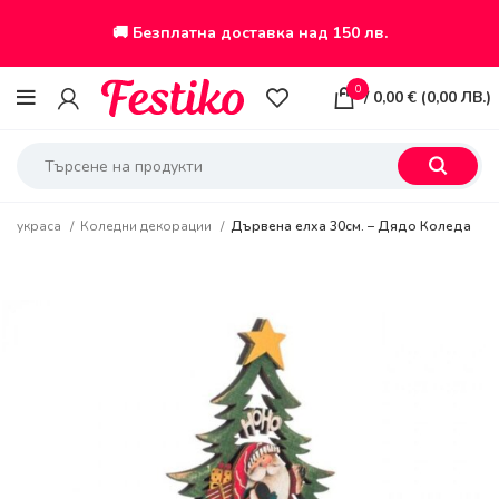
🚚 Безплатна доставка над 150 лв.
0
/
0,00
€
(
0,00
ЛВ.
)
на украса
Коледни декорации
Дървена елха 30см. – Дядо Коледа