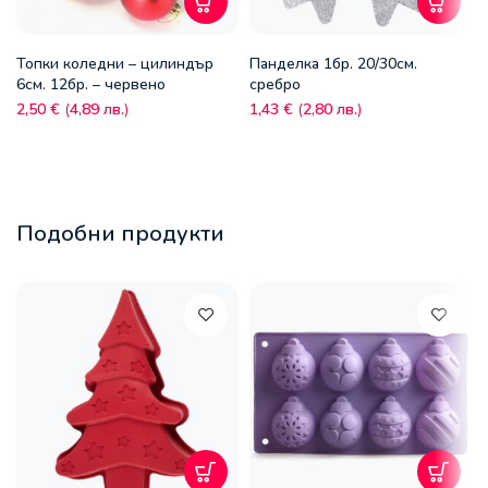
Топки коледни – цилиндър
Панделка 1бр. 20/30см.
6см. 12бр. – червено
сребро
2,50
€
(
4,89
лв.
)
1,43
€
(
2,80
лв.
)
Подобни продукти