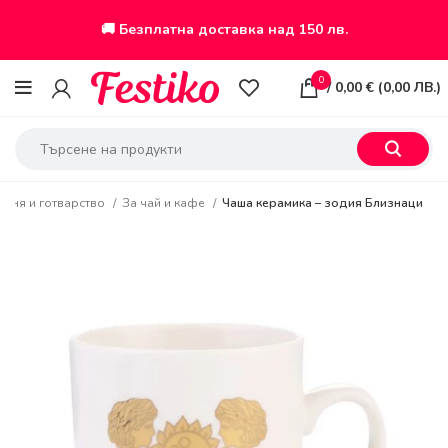
🚚 Безплатна доставка над 150 лв.
0
/
0,00
€
(
0,00
ЛВ.
)
ухня и готварство
За чай и кафе
Чаша керамика – зодия Близнаци