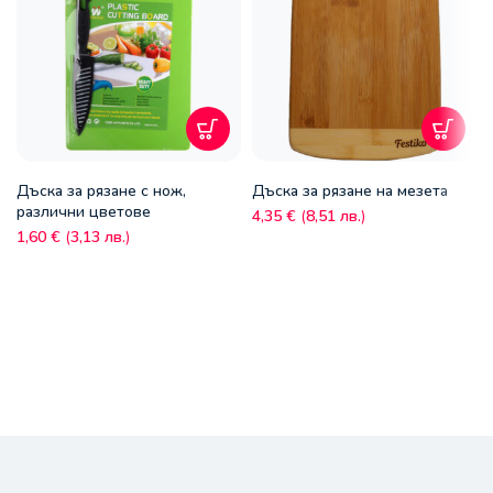
Дъска за рязане с нож,
Дъска за рязане на мезета
различни цветове
4,35
€
(
8,51
лв.
)
1,60
€
(
3,13
лв.
)