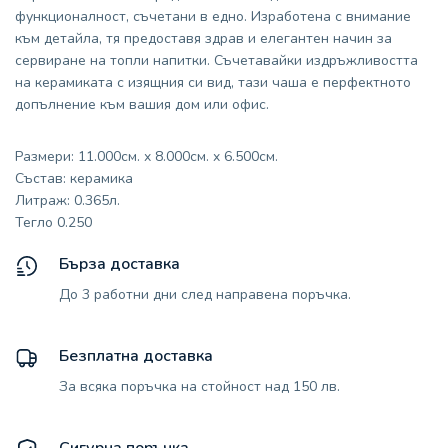
функционалност, съчетани в едно. Изработена с внимание
към детайла, тя предоставя здрав и елегантен начин за
сервиране на топли напитки. Съчетавайки издръжливостта
на керамиката с изящния си вид, тази чаша е перфектното
допълнение към вашия дом или офис.
Размери: 11.000см. x 8.000см. x 6.500см.
Състав: керамика
Литраж: 0.365л.
Тегло 0.250
Бърза доставка
До 3 работни дни след направена поръчка.
Безплатна доставка
За всяка поръчка на стойност над 150 лв.
Сигурна поръчка