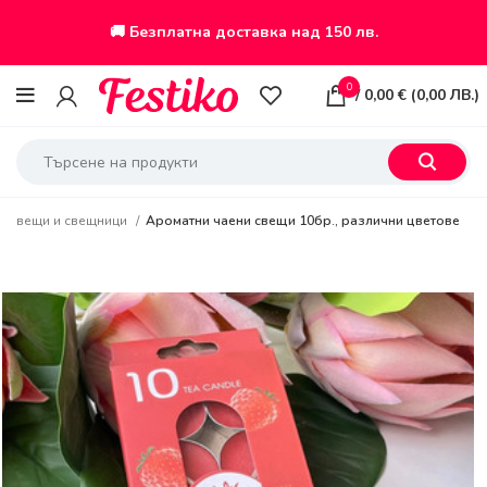
🚚 Безплатна доставка над 150 лв.
0
/
0,00
€
(
0,00
ЛВ.
)
Свещи и свещници
Ароматни чаени свещи 10бр., различни цветове