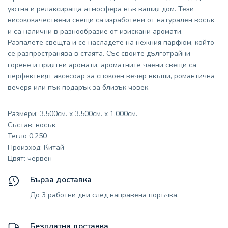
уютна и релаксираща атмосфера във вашия дом. Тези
висококачествени свещи са изработени от натурален восък
и са налични в разнообразие от изискани аромати.
Разпалете свещта и се насладете на нежния парфюм, който
се разпространява в стаята. Със своите дълготрайни
горене и приятни аромати, ароматните чаени свещи са
перфектният аксесоар за спокоен вечер вкъщи, романтична
вечеря или пък подарък за близък човек.
Размери: 3.500см. x 3.500см. x 1.000см.
Състав: восък
Тегло 0.250
Произход: Китай
Цвят: червен
Бърза доставка
До 3 работни дни след направена поръчка.
Безплатна доставка